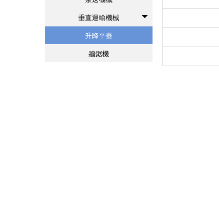
垂直運輸機械
升降平臺
牆鋸機