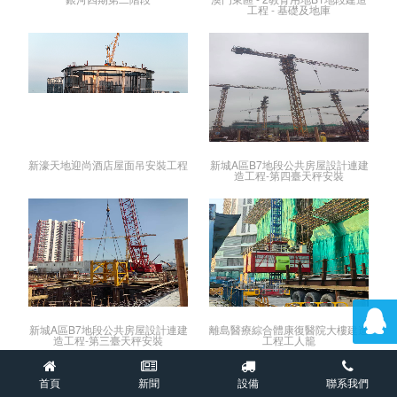
工程 - 基礎及地庫
新濠天地迎尚酒店屋面吊安裝工程
新城A區B7地段公共房屋設計連建
造工程-第四臺天秤安裝
新城A區B7地段公共房屋設計連建
離島醫療綜合體康復醫院大樓建造
造工程-第三臺天秤安裝
工程工人籠
首頁
新聞
設備
聯系我們