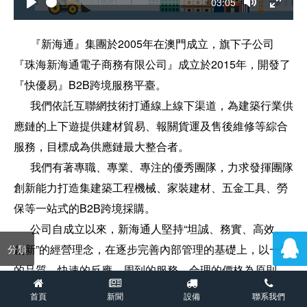
Current
03:05
time
Play
Toggle
Toggle
Mute
Fullscre
      『新海通』集團於2005年在澳門成立，旗下子公司
『珠海新海通電子商務有限公司』成立於2015年，開發了
『快優易』B2B跨境服務平臺。
      我們依託互聯網技術打通線上線下渠道，為建築行業供
應鏈的上下遊提供建材貿易、報關貨運及售後維修等綜合
服務，目標成為供應鏈最大整合者。
      我們有著專職、專業、專注的優秀團隊，力求發揮團隊
創新能力打造集建築工程機械、家裝建材、五金工具、勞
保等一站式的B2B跨境採購。
      公司自成立以來，新海通人堅持“坦誠、務實、高效、
創新”的經營理念，在逐步完善內部管理的基礎上，以一流
分類
的品質、快速的反應、周到的服務、合理的價格為原則，
依託港澳市場不斷發展壯大，得到了建築業各巨頭的高度
首頁
新聞
設備
聯系我們