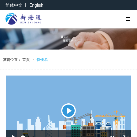
|
简体中文
English
當前位置：
首頁
快優易
>
Play
Seek