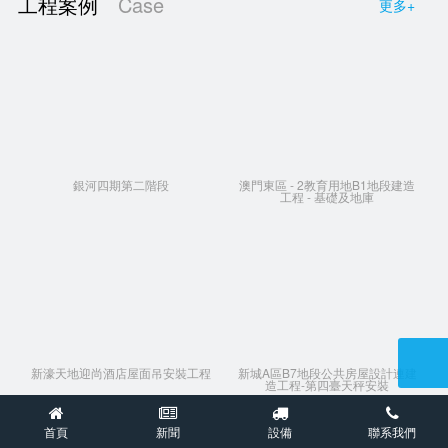
工程案例
Case
更多+
銀河四期第二階段
澳門東區 - 2教育用地B1地段建造
工程 - 基礎及地庫
新濠天地迎尚酒店屋面吊安裝工程
新城A區B7地段公共房屋設計連建
造工程-第四臺天秤安裝
首頁
新聞
設備
聯系我們