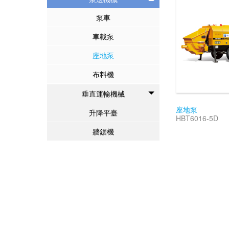
泵車
車載泵
座地泵
布料機
垂直運輸機械
座地泵
升降平臺
HBT6016-5D
牆鋸機