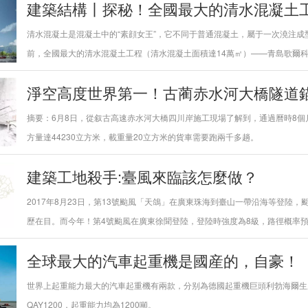
建築結構丨探秘！全國最大的清水混凝土
清水混凝土是混凝土中的“素顔女王”，它不同于普通混凝土，屬于一次澆注成型
前，全國最大的清水混凝土工程（清水混凝土面積達14萬㎡）——青島歌爾
淨空高度世界第一！古蔺赤水河大橋隧道
摘要：6月8日，從叙古高速赤水河大橋四川岸施工現場了解到，通過曆時8
方量達44230立方米，載重量20立方米的貨車需要跑兩千多趟。
建築工地殺手:臺風來臨該怎麼做？
2017年8月23日，第13號颱風「天鴿」在廣東珠海到臺山一帶沿海等登陸
歷在目。而今年！第4號颱風在廣東徐聞登陸，登陸時強度為8級，路徑概率
全球最大的汽車起重機是國産的，自豪！
世界上起重能力最大的汽車起重機有兩款，分别為德國起重機巨頭利勃海爾生産的L
QAY1200，起重能力均為1200噸。