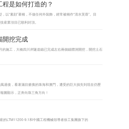
工程是如何打造的？
，以“素顔”著稱，不做任何外裝飾，經常被稱作“清水芙蓉”。目
科技産業項目已順利封頂。
錨開挖完成
個月的施工，大橋四川岸隧道錨已完成左右兩個錨體洞開挖，開挖土石
，颱風過後，看著滿目瘡痍的珠海和澳門，遭受的巨大損失到現在仍歷
預報圖顯示，正奔向珠三角方向！
TM11200-9.1和中國工程機械領導者徐工集團旗下的