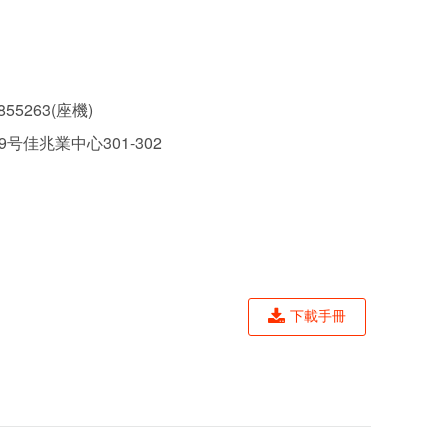
855263(座機)
号佳兆業中心301-302
下載手冊