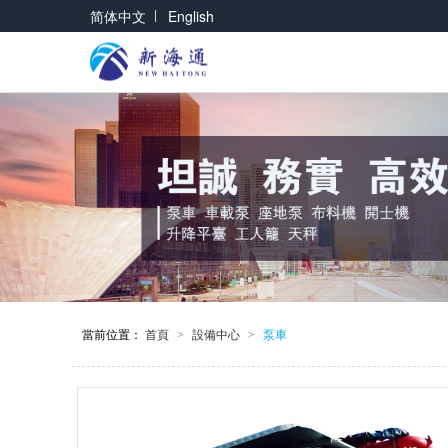
|
简体中文
English
當前位置：
首頁
設備中心
泵車
>
>