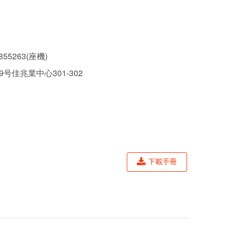
855263(座機)
号佳兆業中心301-302
下載手冊