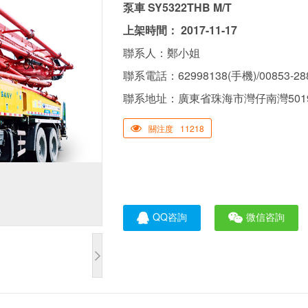
泵車 SY5322THB M/T
上架時間： 2017-11-17
聯系人：鄭小姐
聯系電話：62998138(手機)/00853-28
聯系地址：廣東省珠海市灣仔南灣5019
關注度
11218
QQ咨詢
微信咨詢
