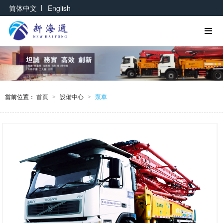
|
简体中文
English
當前位置：
首頁
設備中心
泵車
>
>