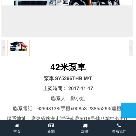


42米泵車
泵車 SY5296THB M/T
上架時間： 2017-11-17
聯系人：鄭小姐
聯系電話：62998138(手機)/00853-28855263(座機)
聯系地址：廣東省珠海市灣仔南灣5019号佳兆業中心301-
302
首頁
新聞
設備
聯系我們